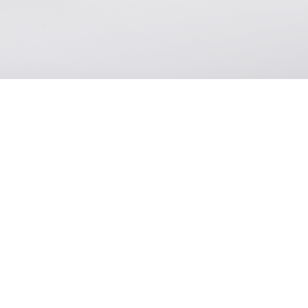
ion 
ευή