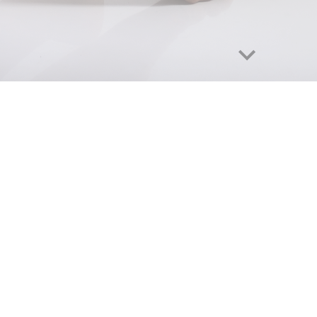
This site is under-construct
Η σελίδα ειναι υπο κατασκ
α το έτος 2022-2023 
πατήστε εδώ