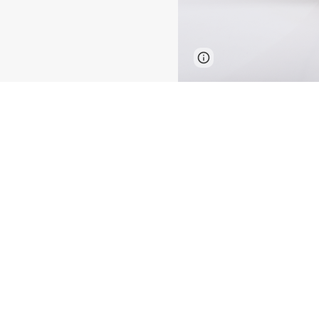
Report abuse
Για εγγραφές γι